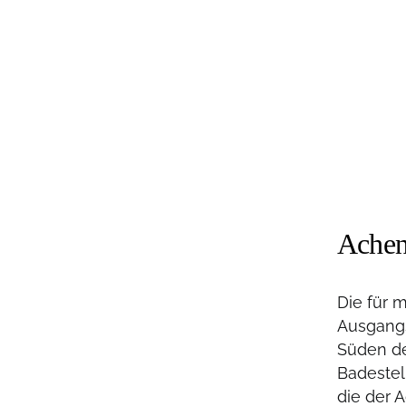
Achen
Die für 
Ausgangs
Süden de
Badestell
die der 