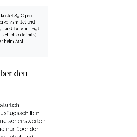
e kostet 89 € pro
Verkehrsmittel und
- und Talfahrt liegt
ch also definitiv).
r beim Atoll
über den
atürlich
Ausflugsschiffen
 und sehenswerten
nd nur über den
henseehof und