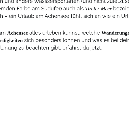
en und andere Wasssersportarten (und nicht zuletzt se
rnden Farbe am Südufer) auch als
bezeic
Tiroler Meer
ich – ein Urlaub am Achensee fühlt sich an wie ein U
 am
alles erleben kannst, welche
Achensee
Wanderunge
sich besonders lohnen und was es bei dei
rdigkeiten
anung zu beachten gibt, erfährst du jetzt.