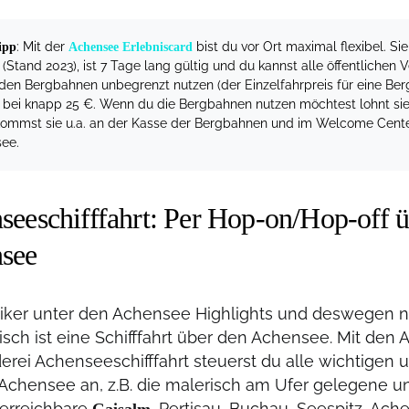
: Mit der
bist du vor Ort maximal flexibel. Si
ipp
Achensee Erlebniscard
(Stand 2023), ist 7 Tage lang gültig und du kannst alle öffentlichen 
iden Bergbahnen unbegrenzt nutzen (der Einzelfahrpreis für eine Berg
 bei knapp 25 €. Wenn du die Bergbahnen nutzen möchtest lohnt sie si
ommst sie u.a. an der Kasse der Bergbahnen und im Welcome Cente
ee.
seeschifffahrt: Per Hop-on/Hop-off 
see
siker unter den Achensee Highlights und deswegen n
isch ist eine Schifffahrt über den Achensee. Mit den 
erei Achenseeschifffahrt steuerst du alle wichtigen
Achensee an, z.B. die malerisch am Ufer gelegene u
erreichbare
, Pertisau, Buchau, Seespitz, Ac
Gaisalm