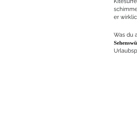
Kitesurf
schimme
er wirkl
Was du
Sehenswü
Urlaubspl