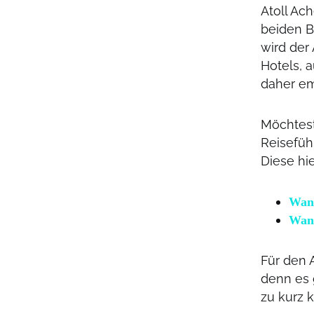
Atoll Ac
beiden B
wird der
Hotels, 
daher em
Möchtest
Reisefüh
Diese hi
Wand
Wand
Für den 
denn es g
zu kurz