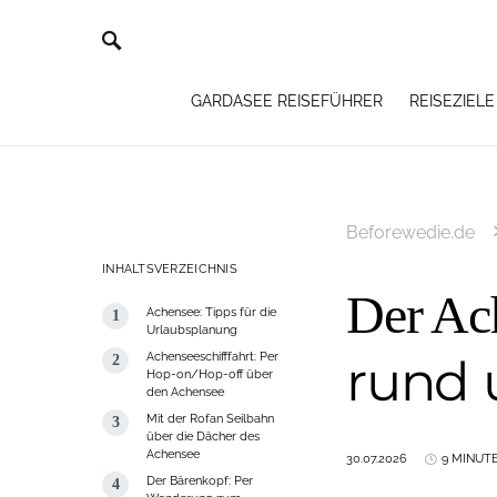
GARDASEE REISEFÜHRER
REISEZIELE
Beforewedie.de
INHALTSVERZEICHNIS
Der Ac
Achensee: Tipps für die
Urlaubsplanung
Achenseeschifffahrt: Per
rund 
Hop-on/Hop-off über
den Achensee
Mit der Rofan Seilbahn
über die Dächer des
Achensee
30.07.2026
9 MINUT
Der Bärenkopf: Per