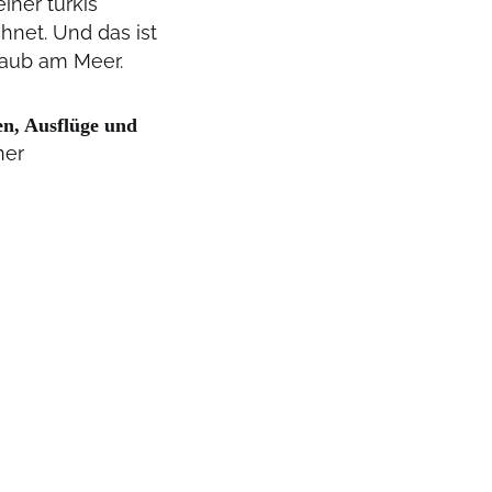
iner türkis
hnet. Und das ist
rlaub am Meer.
n, Ausflüge und
ner