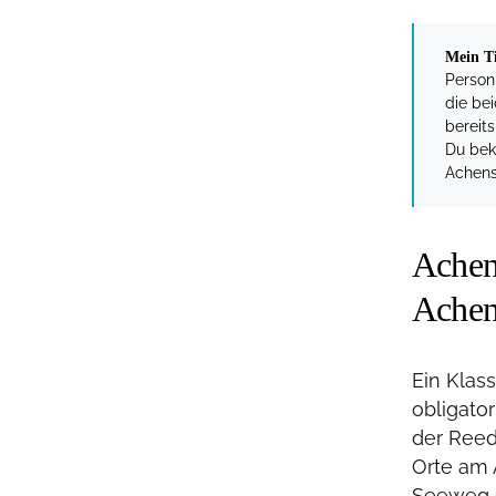
Mein T
Person 
die be
bereits
Du bek
Achens
Achen
Achen
Ein Klas
obligator
der Reed
Orte am 
Seeweg 