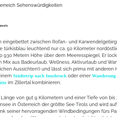
nweis
h eingebettet zwischen Rofan- und Karwendelgebirge
 türkisblau leuchtend nur ca. 50 Kilometer nordöstl
p 930 Metern Höhe über dem Meeresspiegel. Er lock
n Mix aus Badeurlaub, Wellness, Aktivurlaub und Wan
chen Aussichten!) und lässt sich prima mit anderen Hi
 einem
oder einer
Städtetrip nach Innsbruck
Wanderung 
im Zillertal kombinieren.
tte
r Länge von gut 9 Kilometern und einer Tiefe von bis 
nsee in Österreich der größte See Tirols und wird a
nk seiner hervorragenden Windbedingungen fürs Par