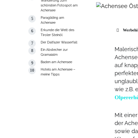
Wanderung zum
schönsten Fotospot am
Achensee
Paragliding am
Achensee
Erkunde die Welt des
Werbehi
Tiroler Steinöl
Der Dalfazer Wasserfall
Malerisc
Ein Abstecher zur
Gramaialm
Achensee
Baden am Achensee
auf knap
Hotels am Achensee –
perfekte
meine Tipps
unglaubli
wie z.B.
Olpererhü
Mit eine
der Ache
sowie da