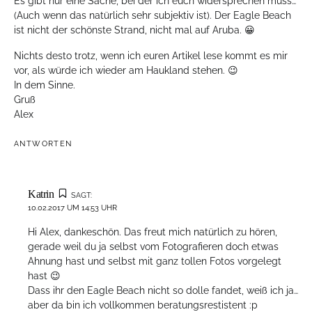
Es gibt nur eine Sache, bei der ich euch widersprechen muss…
(Auch wenn das natürlich sehr subjektiv ist). Der Eagle Beach
ist nicht der schönste Strand, nicht mal auf Aruba. 😀
Nichts desto trotz, wenn ich euren Artikel lese kommt es mir
vor, als würde ich wieder am Haukland stehen. 😉
In dem Sinne.
Gruß
Alex
ANTWORTEN
Katrin
SAGT:
10.02.2017 UM 14:53 UHR
Hi Alex, dankeschön. Das freut mich natürlich zu hören,
gerade weil du ja selbst vom Fotografieren doch etwas
Ahnung hast und selbst mit ganz tollen Fotos vorgelegt
hast 😉
Dass ihr den Eagle Beach nicht so dolle fandet, weiß ich ja…
aber da bin ich vollkommen beratungsrestistent :p