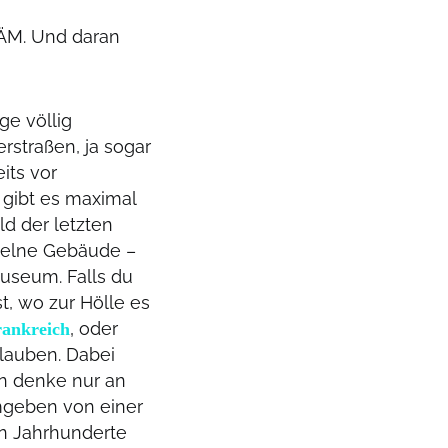
BÄM. Und daran
ge völlig
rstraßen, ja sogar
its vor
gibt es maximal
ld der letzten
nzelne Gebäude –
museum. Falls du
t, wo zur Hölle es
‚ oder
rankreich
glauben. Dabei
n denke nur an
umgeben von einer
en Jahrhunderte