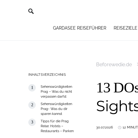
GARDASEE REISEFÜHRER
REISEZIELE
Beforewedie.de
INHALTSVERZEICHNIS
13 DOs
Sehenswürdigkeiten
Prag – Was du nicht
verpassen darfst
Sight
Sehenswürdigkeiten
Prag- Was du dir
sparen kannst
Tipps für die Prag
Reise: Hotels –
30.07.2026
12 MINU
Restaurants – Parken