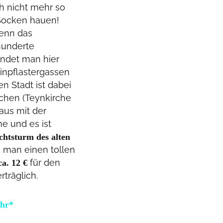
h nicht mehr so
n Socken hauen!
denn das
hunderte
indet man hier
inpflastergassen
n Stadt ist dabei
rchen (Teynkirche
aus mit der
e und es ist
chtsturm des alten
 man einen tollen
für den
ca. 12 €
träglich.
Uhr*