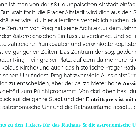
nn ist man von der 581. europäischen Altstadt einfac
 But…wait for it…die Prager Altstadt wird dich aus de
häuser wirst du hier allerdings vergeblich suchen, 
che Zentrum von Prag hat seine Architektur dem Jahr
den österreichischen Einfluss zu verdanke. Und so f
te zahlreiche Prunkbauten und verwinkelte Kopftste
st vergangenen Zeiten. Das Zentrum der sog. goldene
tädter Ring – ein großer Platz, auf dem du mehrere Ki
Nikolaus Kirche) und auch das historische Prager Rath
ischen Uhr findest. Prag hat zwar viele Aussichtstürm
ich zu entscheiden, aber der ca. 70 Meter hohe
Aussi
gehört zum Pflichtprogramm. Von dort oben hast du
s
ick auf die ganze Stadt und der
Eintrittspreis ist mit 
e astronomische Uhr und die Rathausräume absolut er
hts zu den Tickets für das Rathaus & die astronomische 