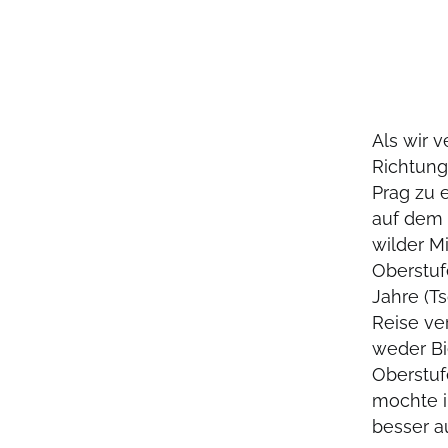
Als wir 
Richtung
Prag zu 
auf dem 
wilder M
Oberstuf
Jahre (T
Reise ve
weder Bi
Oberstuf
mochte i
besser au