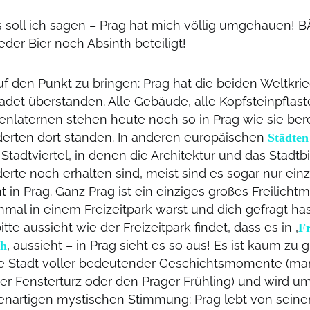
 soll ich sagen – Prag hat mich völlig umgehauen! 
der Bier noch Absinth beteiligt!
f den Punkt zu bringen: Prag hat die beiden Weltkrie
det überstanden. Alle Gebäude, alle Kopfsteinpflaste
ßenlaternen stehen heute noch so in Prag wie sie bere
erten dort standen. In anderen europäischen
Städten
Stadtviertel, in denen die Architektur und das Stadtbi
erte noch erhalten sind, meist sind es sogar nur ei
t in Prag. Ganz Prag ist ein einziges großes Freilicht
nmal in einem Freizeitpark warst und dich gefragt has
itte aussieht wie der Freizeitpark findet, dass es in ‚
F
‚ aussieht – in Prag sieht es so aus! Es ist kaum zu 
ch
ie Stadt voller bedeutender Geschichtsmomente (ma
er Fensterturz oder den Prager Frühling) und wird 
enartigen mystischen Stimmung: Prag lebt von sein