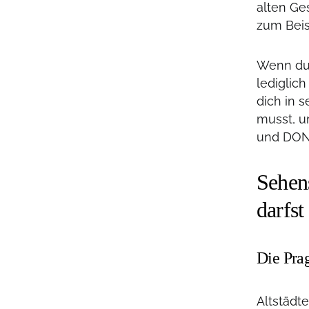
alten Ge
zum Beis
Wenn du 
lediglic
dich in 
musst, u
und DON’
Sehen
darfst
Die Prag
Altstädt