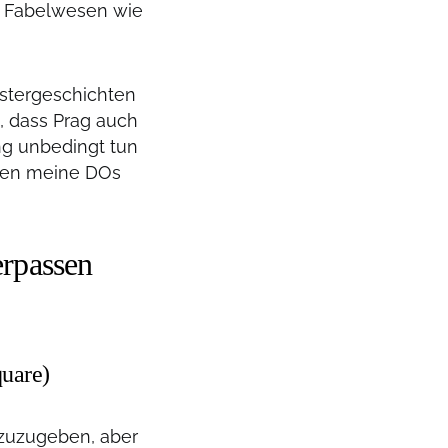
d Fabelwesen wie
stergeschichten
e, dass Prag auch
ng unbedingt tun
mmen meine DOs
erpassen
quare)
 zuzugeben, aber