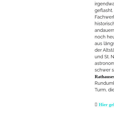
irgendwa
geflasht.
Fachwerk
historis
andauern
noch heu
aus läng
der Alts
und St. 
astronom
schwer s
Rathause
Rundumbl
Turm, di
Hier ge