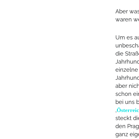
Aber was
waren we
Um es au
unbescha
die Stra
Jahrhund
einzelne 
Jahrhund
aber nich
schon ei
bei uns b
‚
Österrei
steckt d
den Prag
ganz eig