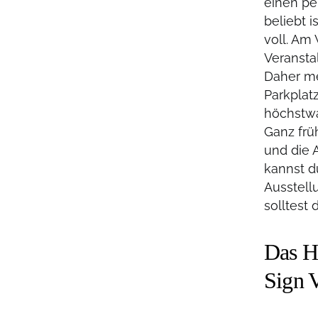
einen pe
beliebt 
voll. Am
Veranstal
Daher me
Parkplat
höchstwa
Ganz frü
und die 
kannst d
Ausstell
solltest
Das H
Sign 