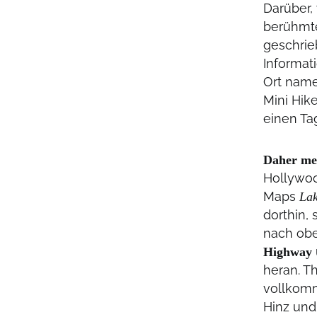
Darüber,
berühmte
geschrieb
Informati
Ort name
Mini Hike
einen Ta
Daher mei
Hollywoo
Maps
Lak
dorthin,
nach obe
Highway
heran. T
vollkomm
Hinz und