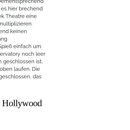
. Dementsprechend
 es hier brechend
k Theatre eine
ultiplizieren.
bend keinen
ang
pieß einfach um:
ervatory noch leer
h geschlossen ist,
oben laufen. Die
 geschlossen, das
er Hollywood