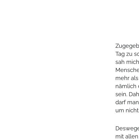
Zugegebe
Tag zu s
sah mich
Menschen
mehr als
nämlich 
sein. Da
darf man
um nicht
Deswegen
mit alle