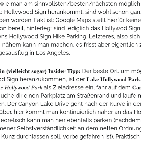
 wie man am sinnvollsten/besten/nächsten möglich
 Hollywood Sign herankommt, sind wohl schon gan
en worden. Fakt ist: Google Maps stellt hierfür keine
on bereit, hinterlegt sind lediglich das Hollywod Sign
ns Hollywood Sign Hike Parking. Letzteres, also sich
 nähern kann man machen, es frisst aber eigentlich zu
gesausflug in Los Angeles.
Der beste Ort, um mög
n (vielleicht sogar) Insider Tipp:
d Sign heranzukommen, ist der
Lake Hollywood Park
als Zieladresse ein, fahr auf dem
e Hollywood Park
Can
 suche dir einen Parkplatz am Straßenrand und laufe 
n. Der Canyon Lake Drive geht nach der Kurve in d
über, hier kommt man kontinuierlich näher an das H
heoretisch kann man hier ebenfalls parken (nachde
ener Selbstverständlichkeit an dem netten Ordnungs
 Kunz durchlassen soll, vorbeigefahren ist). Praktisc