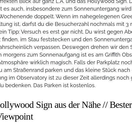
rfekten Blick auf ganz L.A. und das Hollywood Sign
ist es auch, insbesondere zum Sonnenuntergang wird
 Wochenende doppelt. Wenn im nahegelegenen Gree
tung ist, darfst du die Besucherzahl nochmals mit 3 m
in Tipp: Versuch es erst gar nicht. Du wirst gegen A
z finden, im Stau feststecken und den Sonnenunterg
hrscheinlich verpassen. Deswegen drehen wir den S
h morgens zum Sonnenaufgang ist es am Griffith Obs
Atmosphäre wirklich magisch. Falls der Parkplatz noc
u am Straßenrand parken und das kleine Stück nach 
ung im Observatory ist zu dieser Zeit allerdings noch
 du bedenken. Das Parken ist kostenlos.
ollywood Sign aus der Nähe // Best
Viewpoint