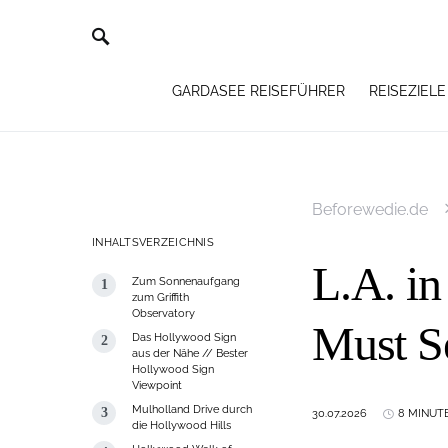
GARDASEE REISEFÜHRER
REISEZIELE
Beforewedie.de
INHALTSVERZEICHNIS
L.A. in
Zum Sonnenaufgang
zum Griffith
Observatory
Must S
Das Hollywood Sign
aus der Nähe // Bester
Hollywood Sign
Viewpoint
Mulholland Drive durch
30.07.2026
8 MINUT
die Hollywood Hills