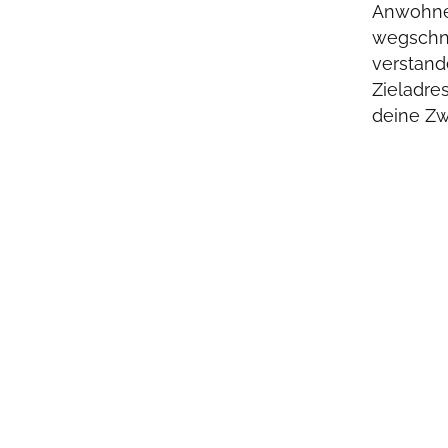
Anwohner
wegschna
verstand
Zieladre
deine Zw