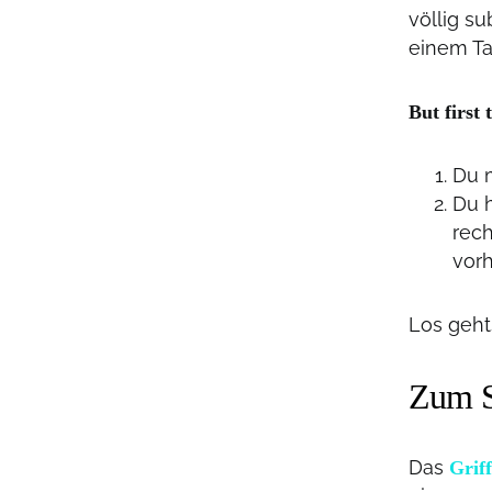
völlig s
einem Ta
But first 
Du m
Du h
rech
vor
Los geht
Zum S
Das
Grif