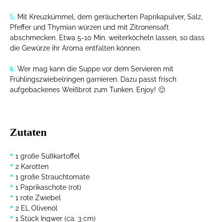
Mit Kreuzkümmel, dem geräucherten Paprikapulver, Salz,
5.
Pfeffer und Thymian würzen und mit Zitronensaft
abschmecken. Etwa 5-10 Min. weiterköcheln lassen, so dass
die Gewürze ihr Aroma entfalten können.
Wer mag kann die Suppe vor dem Servieren mit
6.
Frühlingszwiebelringen garnieren. Dazu passt frisch
aufgebackenes Weißbrot zum Tunken. Enjoy! 🙂
Zutaten
1 große Süßkartoffel
*
2 Karotten
*
1 große Strauchtomate
*
1 Paprikaschote (rot)
*
1 rote Zwiebel
*
2 EL Olivenöl
*
1 Stück Ingwer (ca. 3 cm)
*